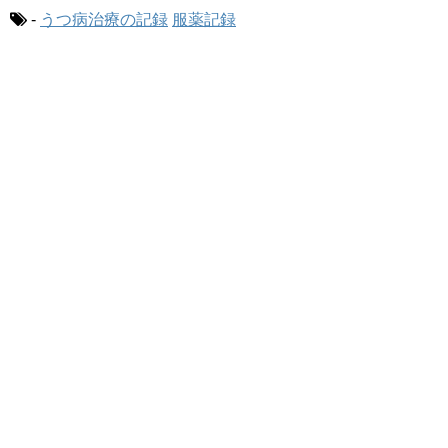
-
うつ病治療の記録
服薬記録