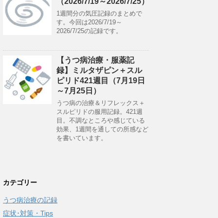
（2026/7/19～2026/7/25）
1週間分の気圧記録のまとめで
す。今回は2026/7/19～
2026/7/25の記録です。
【うつ病治療・服薬記
録】ミルタザピン＋スル
ピリド421週目（7月19日
～7月25日）
うつ病の治療＆リフレックス＋
スルピリドの服用記録。421週
目。不調なところや感じている
効果、1週間を通しての所感など
を書いています。
カテゴリー
うつ病治療の記録
症状･対策・Tips