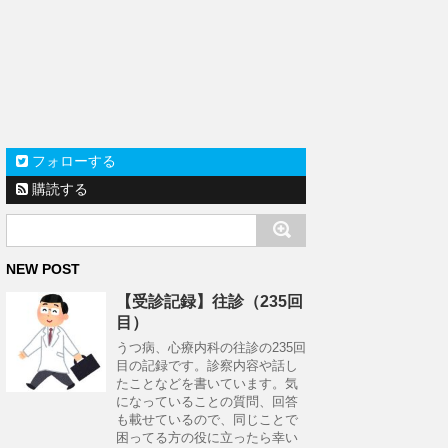
フォローする
購読する
NEW POST
【受診記録】往診（235回
目）
うつ病、心療内科の往診の235回
目の記録です。診察内容や話し
たことなどを書いています。気
になっていることの質問、回答
も載せているので、同じことで
困ってる方の役に立ったら幸い