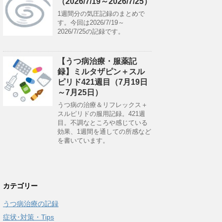
（2026/7/19～2026/7/25）
1週間分の気圧記録のまとめで
す。今回は2026/7/19～
2026/7/25の記録です。
【うつ病治療・服薬記
録】ミルタザピン＋スル
ピリド421週目（7月19日
～7月25日）
うつ病の治療＆リフレックス＋
スルピリドの服用記録。421週
目。不調なところや感じている
効果、1週間を通しての所感など
を書いています。
カテゴリー
うつ病治療の記録
症状･対策・Tips