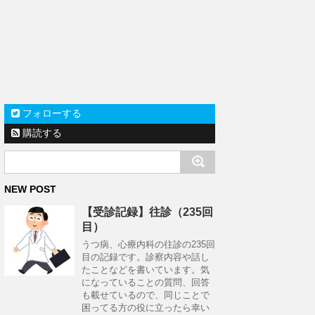
フォローする
購読する
NEW POST
【受診記録】往診（235回
目）
うつ病、心療内科の往診の235回
目の記録です。診察内容や話し
たことなどを書いています。気
になっていることの質問、回答
も載せているので、同じことで
困ってる方の役に立ったら幸い