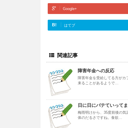
Google+
B!
はてブ
関連記事
障害年金への反応
障害年金を受給してる方がカ
来ることがあるようで…
日に日にバテていってま
梅雨明けから、35度前後の
体のだるさですね。食欲…