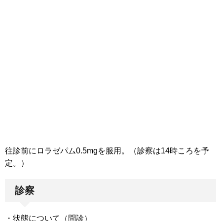
往診前にロラゼパム0.5mgを服用。（診察は14時ころを予
定。）
診察
・状態について（問診）