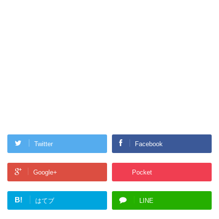
Twitter
Facebook
Google+
Pocket
B!
はてブ
LINE