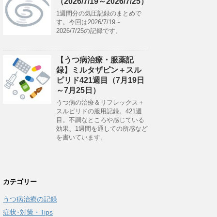
（2026/7/19～2026/7/25）
1週間分の気圧記録のまとめで
す。今回は2026/7/19～
2026/7/25の記録です。
【うつ病治療・服薬記
録】ミルタザピン＋スル
ピリド421週目（7月19日
～7月25日）
うつ病の治療＆リフレックス＋
スルピリドの服用記録。421週
目。不調なところや感じている
効果、1週間を通しての所感など
を書いています。
カテゴリー
うつ病治療の記録
症状･対策・Tips