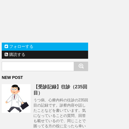
フォローする
購読する
NEW POST
【受診記録】往診（235回
目）
うつ病、心療内科の往診の235回
目の記録です。診察内容や話し
たことなどを書いています。気
になっていることの質問、回答
も載せているので、同じことで
困ってる方の役に立ったら幸い