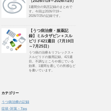
（2026/7/19～2026/7/25）
1週間分の気圧記録のまとめで
す。今回は2026/7/19～
2026/7/25の記録です。
【うつ病治療・服薬記
録】ミルタザピン＋スル
ピリド421週目（7月19日
～7月25日）
うつ病の治療＆リフレックス＋
スルピリドの服用記録。421週
目。不調なところや感じている
効果、1週間を通しての所感など
を書いています。
カテゴリー
うつ病治療の記録
症状･対策・Tips