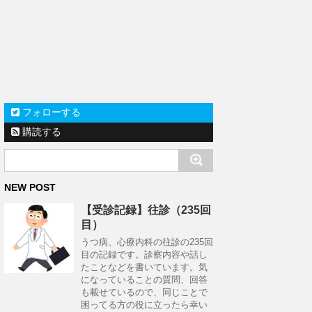
フォローする
購読する
NEW POST
【受診記録】往診（235回
目）
うつ病、心療内科の往診の235回
目の記録です。診察内容や話し
たことなどを書いています。気
になっていることの質問、回答
も載せているので、同じことで
困ってる方の役に立ったら幸い