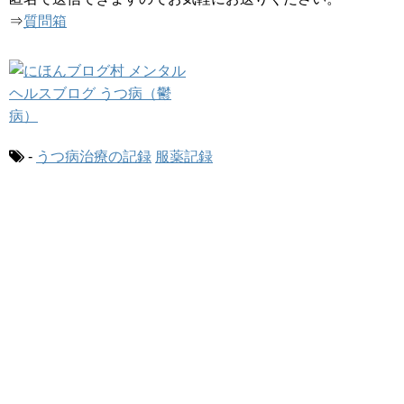
⇒
質問箱
-
うつ病治療の記録
服薬記録