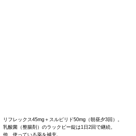
リフレックス45mg＋スルピリド50mg（朝昼夕3回）。
乳酸菌（整腸剤）のラックビー錠は1日2回で継続。
他、使っている薬を補充。