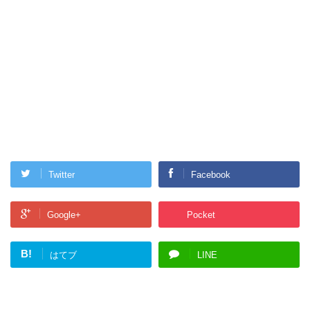
Twitter
Facebook
Google+
Pocket
B!
はてブ
LINE