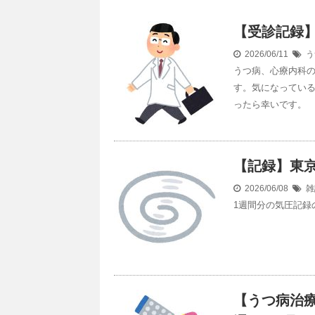
【受診記録】
2026/06/11
う
うつ病、心療内科の
す。気になってい
ったら幸いです。
【記録】東京の気
2026/06/08
雑
1週間分の気圧記録のま
【うつ病治療