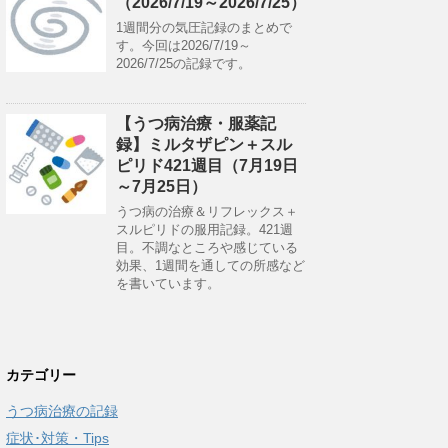
（2026/7/19～2026/7/25）
1週間分の気圧記録のまとめで
す。今回は2026/7/19～
2026/7/25の記録です。
【うつ病治療・服薬記
録】ミルタザピン＋スル
ピリド421週目（7月19日
～7月25日）
うつ病の治療＆リフレックス＋
スルピリドの服用記録。421週
目。不調なところや感じている
効果、1週間を通しての所感など
を書いています。
カテゴリー
うつ病治療の記録
症状･対策・Tips