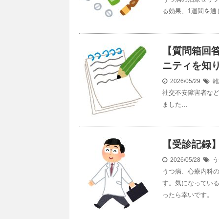
る効果、1週間を通
【質問箱回
ニティを知
2026/05/29
雑
社交不安障害者な
ました…
【受診記録】
2026/05/28
う
うつ病、心療内科の
す。気になってい
ったら幸いです。