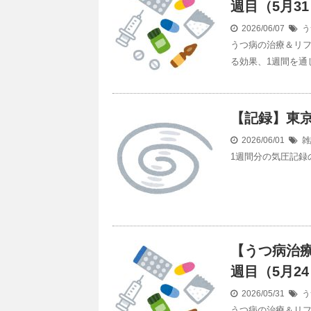
週目（5月3
2026/06/07
う
うつ病の治療＆リフ
る効果、1週間を通
【記録】東京の気
2026/06/01
雑
1週間分の気圧記録のま
【うつ病治療
週目（5月24
2026/05/31
う
うつ病の治療＆リフ