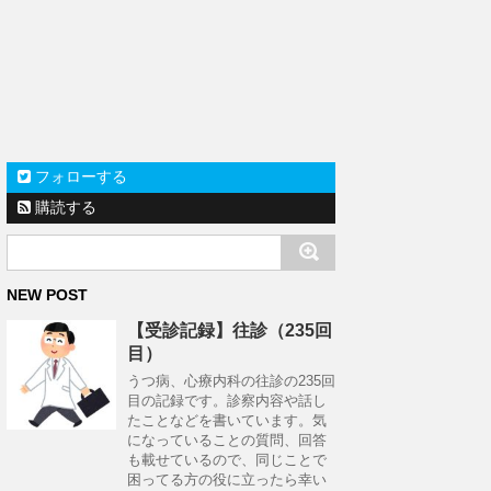
フォローする
購読する
NEW POST
【受診記録】往診（235回
目）
うつ病、心療内科の往診の235回
目の記録です。診察内容や話し
たことなどを書いています。気
になっていることの質問、回答
も載せているので、同じことで
困ってる方の役に立ったら幸い