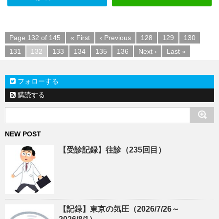
Page 132 of 145
« First
‹ Previous
128
129
130
131
132
133
134
135
136
Next ›
Last »
フォローする
購読する
NEW POST
【受診記録】往診（235回目）
【記録】東京の気圧（2026/7/26～