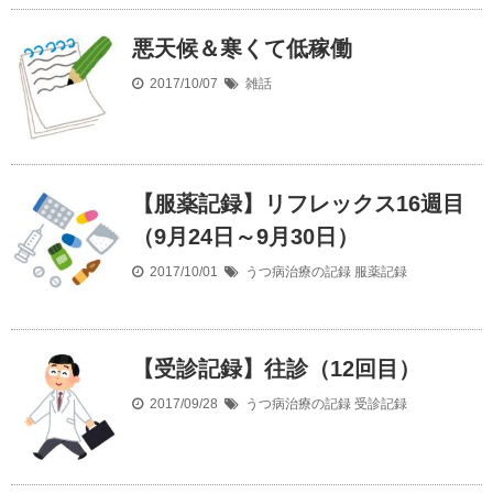
悪天候＆寒くて低稼働
2017/10/07
雑話
【服薬記録】リフレックス16週目
（9月24日～9月30日）
2017/10/01
うつ病治療の記録
服薬記録
【受診記録】往診（12回目）
2017/09/28
うつ病治療の記録
受診記録