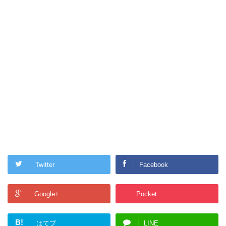
Twitter
Facebook
Google+
Pocket
B!
はてブ
LINE