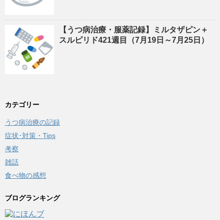
【うつ病治療・服薬記録】ミルタザピン＋
スルピリド421週目（7月19日～7月25日）
カテゴリー
うつ病治療の記録
症状･対策・Tips
考察
雑話
食べ物の感想
ブログランキング