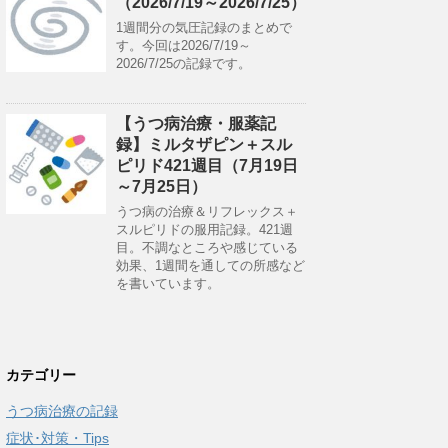
（2026/7/19～2026/7/25）
1週間分の気圧記録のまとめで
す。今回は2026/7/19～
2026/7/25の記録です。
【うつ病治療・服薬記
録】ミルタザピン＋スル
ピリド421週目（7月19日
～7月25日）
うつ病の治療＆リフレックス＋
スルピリドの服用記録。421週
目。不調なところや感じている
効果、1週間を通しての所感など
を書いています。
カテゴリー
うつ病治療の記録
症状･対策・Tips