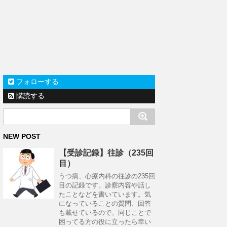
フォローする
購読する
NEW POST
【受診記録】往診（235回
目）
うつ病、心療内科の往診の235回
目の記録です。診察内容や話し
たことなどを書いています。気
になっていることの質問、回答
も載せているので、同じことで
困ってる方の役に立ったら幸い