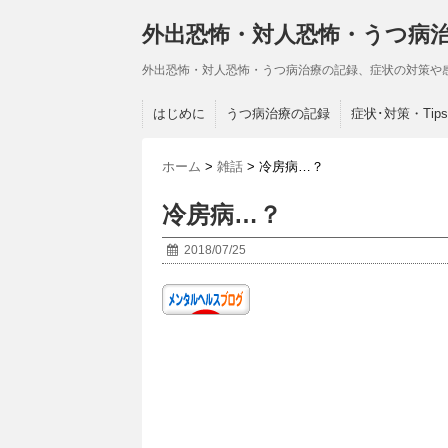
外出恐怖・対人恐怖・うつ病
外出恐怖・対人恐怖・うつ病治療の記録、症状の対策や
はじめに
うつ病治療の記録
症状･対策・Tips
ホーム
>
雑話
>
冷房病…？
冷房病…？
2018/07/25