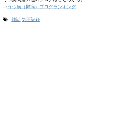
⇒
うつ病（鬱病）ブログランキング
-
雑話
気圧記録