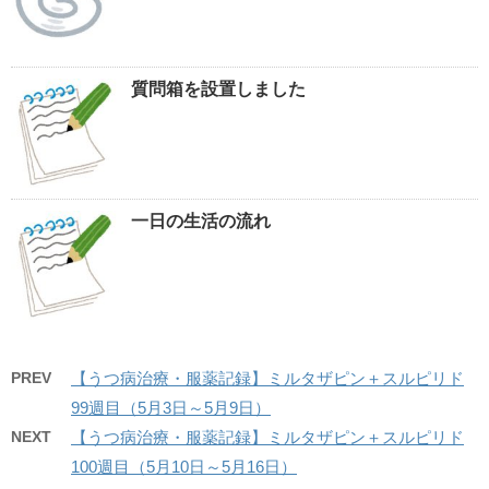
質問箱を設置しました
一日の生活の流れ
PREV
【うつ病治療・服薬記録】ミルタザピン＋スルピリド
99週目（5月3日～5月9日）
NEXT
【うつ病治療・服薬記録】ミルタザピン＋スルピリド
100週目（5月10日～5月16日）