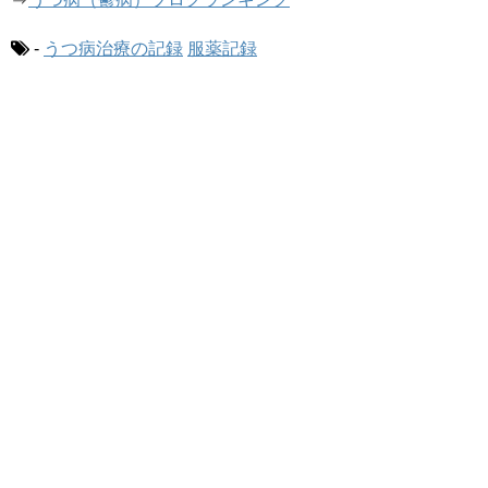
-
うつ病治療の記録
服薬記録