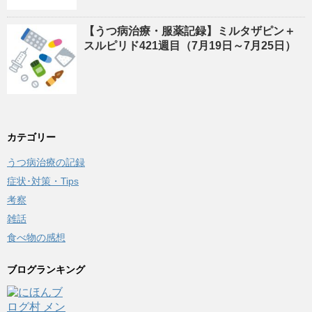
【うつ病治療・服薬記録】ミルタザピン＋
スルピリド421週目（7月19日～7月25日）
カテゴリー
うつ病治療の記録
症状･対策・Tips
考察
雑話
食べ物の感想
ブログランキング