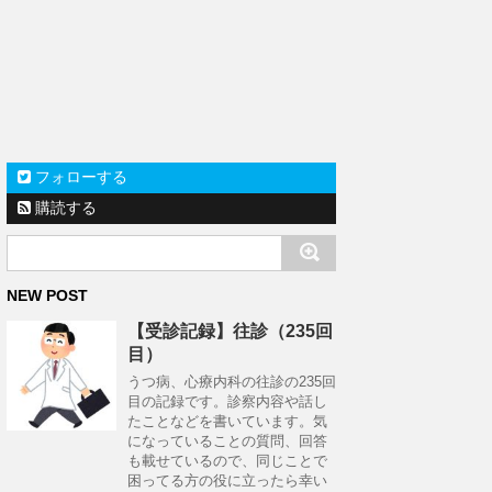
フォローする
購読する
NEW POST
【受診記録】往診（235回
目）
うつ病、心療内科の往診の235回
目の記録です。診察内容や話し
たことなどを書いています。気
になっていることの質問、回答
も載せているので、同じことで
困ってる方の役に立ったら幸い