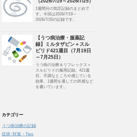
（2026/7/19～2026/7/25）
1週間分の気圧記録のまとめで
す。今回は2026/7/19～
2026/7/25の記録です。
【うつ病治療・服薬記
録】ミルタザピン＋スル
ピリド421週目（7月19日
～7月25日）
うつ病の治療＆リフレックス＋
スルピリドの服用記録。421週
目。不調なところや感じている
効果、1週間を通しての所感など
を書いています。
カテゴリー
うつ病治療の記録
症状･対策・Tips