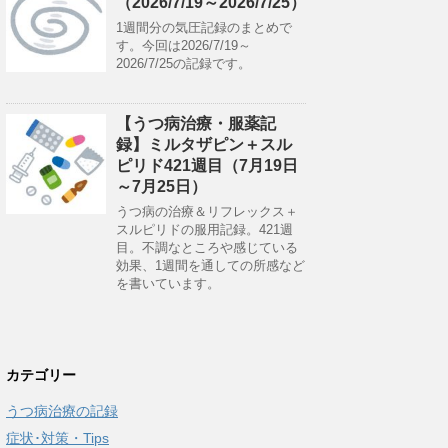
（2026/7/19～2026/7/25）
1週間分の気圧記録のまとめで
す。今回は2026/7/19～
2026/7/25の記録です。
【うつ病治療・服薬記
録】ミルタザピン＋スル
ピリド421週目（7月19日
～7月25日）
うつ病の治療＆リフレックス＋
スルピリドの服用記録。421週
目。不調なところや感じている
効果、1週間を通しての所感など
を書いています。
カテゴリー
うつ病治療の記録
症状･対策・Tips