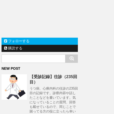
フォローする
購読する
NEW POST
【受診記録】往診（235回
目）
うつ病、心療内科の往診の235回
目の記録です。診察内容や話し
たことなどを書いています。気
になっていることの質問、回答
も載せているので、同じことで
困ってる方の役に立ったら幸い