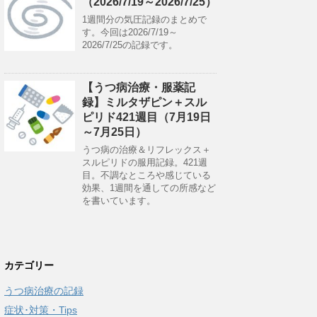
（2026/7/19～2026/7/25）
1週間分の気圧記録のまとめで
す。今回は2026/7/19～
2026/7/25の記録です。
【うつ病治療・服薬記
録】ミルタザピン＋スル
ピリド421週目（7月19日
～7月25日）
うつ病の治療＆リフレックス＋
スルピリドの服用記録。421週
目。不調なところや感じている
効果、1週間を通しての所感など
を書いています。
カテゴリー
うつ病治療の記録
症状･対策・Tips