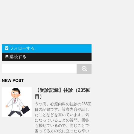
フォローする
購読する
NEW POST
【受診記録】往診（235回
目）
うつ病、心療内科の往診の235回
目の記録です。診察内容や話し
たことなどを書いています。気
になっていることの質問、回答
も載せているので、同じことで
困ってる方の役に立ったら幸い