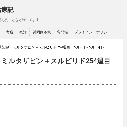
治療記
感じたことなど綴ってます
考察
雑話
質問回答集
質問箱
プライバシーポリシー
記録】ミルタザピン＋スルピリド254週目（5月7日～5月13日）
ミルタザピン＋スルピリド254週目