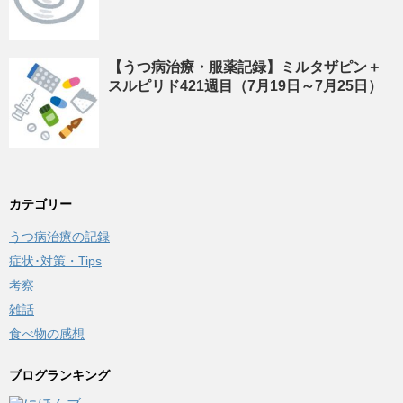
【うつ病治療・服薬記録】ミルタザピン＋
スルピリド421週目（7月19日～7月25日）
カテゴリー
うつ病治療の記録
症状･対策・Tips
考察
雑話
食べ物の感想
ブログランキング