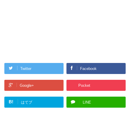
Twitter
Facebook
Google+
Pocket
B!
はてブ
LINE