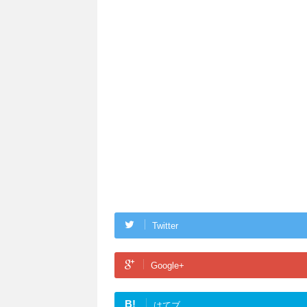
Twitter
Google+
B!
はてブ