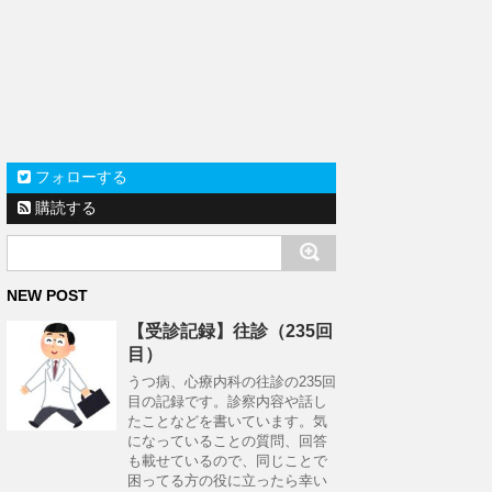
フォローする
購読する
NEW POST
【受診記録】往診（235回
目）
うつ病、心療内科の往診の235回
目の記録です。診察内容や話し
たことなどを書いています。気
になっていることの質問、回答
も載せているので、同じことで
困ってる方の役に立ったら幸い