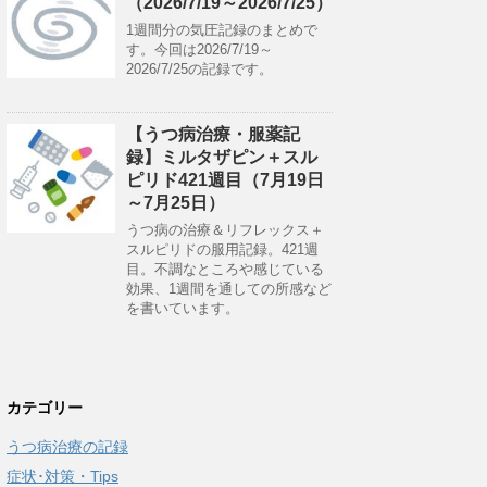
（2026/7/19～2026/7/25）
1週間分の気圧記録のまとめで
す。今回は2026/7/19～
2026/7/25の記録です。
【うつ病治療・服薬記
録】ミルタザピン＋スル
ピリド421週目（7月19日
～7月25日）
うつ病の治療＆リフレックス＋
スルピリドの服用記録。421週
目。不調なところや感じている
効果、1週間を通しての所感など
を書いています。
カテゴリー
うつ病治療の記録
症状･対策・Tips