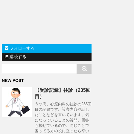
フォローする
購読する
NEW POST
【受診記録】往診（235回
目）
うつ病、心療内科の往診の235回
目の記録です。診察内容や話し
たことなどを書いています。気
になっていることの質問、回答
も載せているので、同じことで
困ってる方の役に立ったら幸い