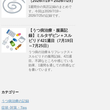
（2026/7/19～2026/7/25）
1週間分の気圧記録のまとめで
す。今回は2026/7/19～
2026/7/25の記録です。
【うつ病治療・服薬記
録】ミルタザピン＋スル
ピリド421週目（7月19日
～7月25日）
うつ病の治療＆リフレックス＋
スルピリドの服用記録。421週
目。不調なところや感じている
効果、1週間を通しての所感など
を書いています。
カテゴリー
うつ病治療の記録
症状･対策・Tips