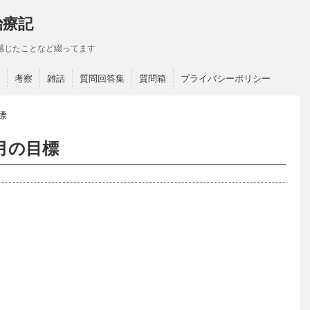
治療記
感じたことなど綴ってます
考察
雑話
質問回答集
質問箱
プライバシーポリシー
標
6月の目標