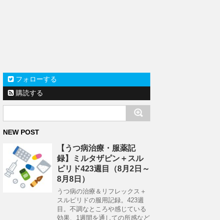
フォローする
購読する
NEW POST
【うつ病治療・服薬記
録】ミルタザピン＋スル
ピリド423週目（8月2日～
8月8日）
うつ病の治療＆リフレックス＋
スルピリドの服用記録。423週
目。不調なところや感じている
効果、1週間を通しての所感など