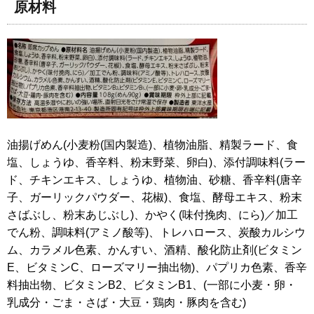
原材料
油揚げめん(小麦粉(国内製造)、植物油脂、精製ラード、食
塩、しょうゆ、香辛料、粉末野菜、卵白)、添付調味料(ラー
ド、チキンエキス、しょうゆ、植物油、砂糖、香辛料(唐辛
子、ガーリックパウダー、花椒)、食塩、酵母エキス、粉末
さばぶし、粉末あじぶし)、かやく(味付挽肉、にら)／加工
でん粉、調味料(アミノ酸等)、トレハロース、炭酸カルシウ
ム、カラメル色素、かんすい、酒精、酸化防止剤(ビタミン
E、ビタミンC、ローズマリー抽出物)、パプリカ色素、香辛
料抽出物、ビタミンB2、ビタミンB1、(一部に小麦・卵・
乳成分・ごま・さば・大豆・鶏肉・豚肉を含む)