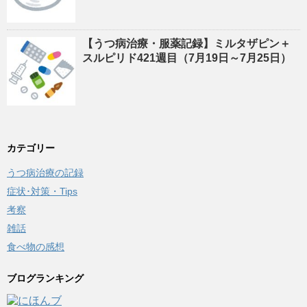
【うつ病治療・服薬記録】ミルタザピン＋
スルピリド421週目（7月19日～7月25日）
カテゴリー
うつ病治療の記録
症状･対策・Tips
考察
雑話
食べ物の感想
ブログランキング