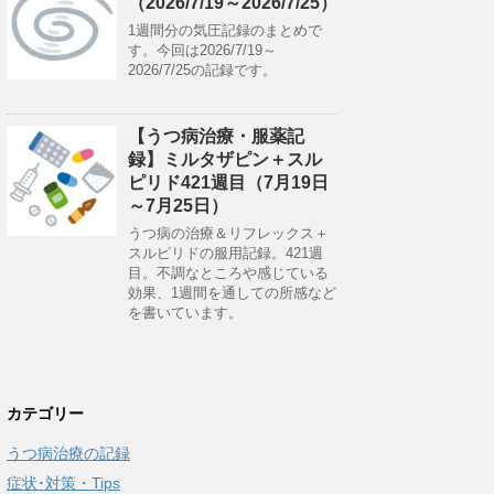
（2026/7/19～2026/7/25）
1週間分の気圧記録のまとめで
す。今回は2026/7/19～
2026/7/25の記録です。
【うつ病治療・服薬記
録】ミルタザピン＋スル
ピリド421週目（7月19日
～7月25日）
うつ病の治療＆リフレックス＋
スルピリドの服用記録。421週
目。不調なところや感じている
効果、1週間を通しての所感など
を書いています。
カテゴリー
うつ病治療の記録
症状･対策・Tips