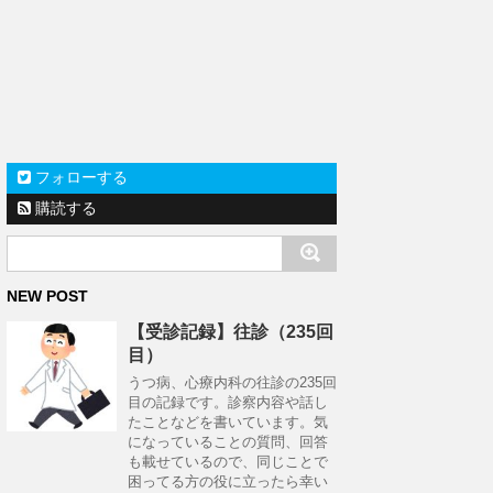
フォローする
購読する
NEW POST
【受診記録】往診（235回
目）
うつ病、心療内科の往診の235回
目の記録です。診察内容や話し
たことなどを書いています。気
になっていることの質問、回答
も載せているので、同じことで
困ってる方の役に立ったら幸い