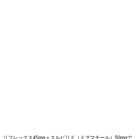
リフレックス45mg＋スルピリド（ドグマチール）50mgで