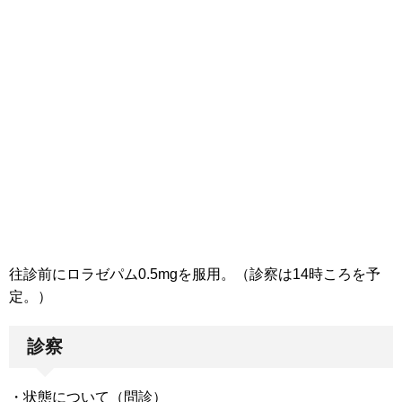
往診前にロラゼパム0.5mgを服用。（診察は14時ころを予
定。）
診察
・状態について（問診）