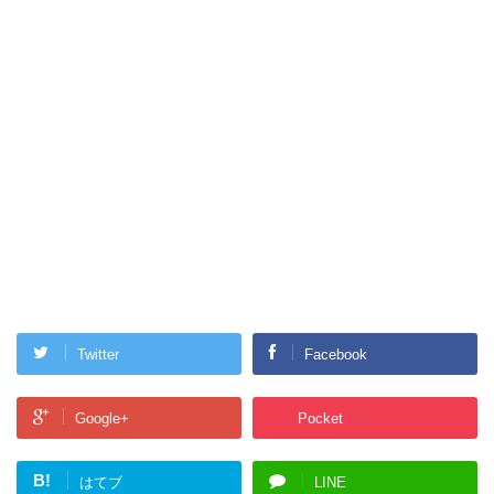
Twitter
Facebook
Google+
Pocket
B!
はてブ
LINE