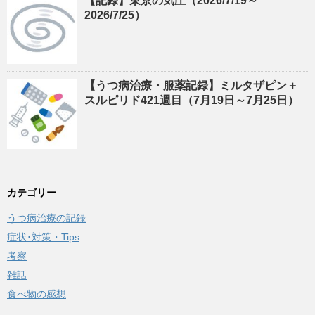
【記録】東京の気圧（2026/7/19～
2026/7/25）
【うつ病治療・服薬記録】ミルタザピン＋
スルピリド421週目（7月19日～7月25日）
カテゴリー
うつ病治療の記録
症状･対策・Tips
考察
雑話
食べ物の感想