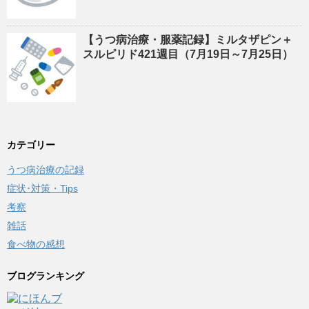
【うつ病治療・服薬記録】ミルタザピン＋
スルピリド421週目（7月19日～7月25日）
カテゴリー
うつ病治療の記録
症状･対策・Tips
考察
雑話
食べ物の感想
ブログランキング