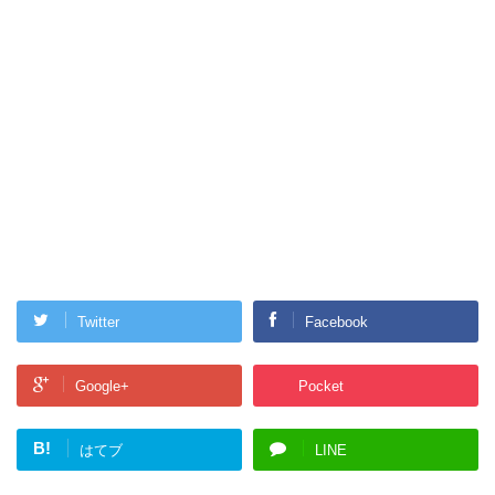
Twitter
Facebook
Google+
Pocket
B!
はてブ
LINE