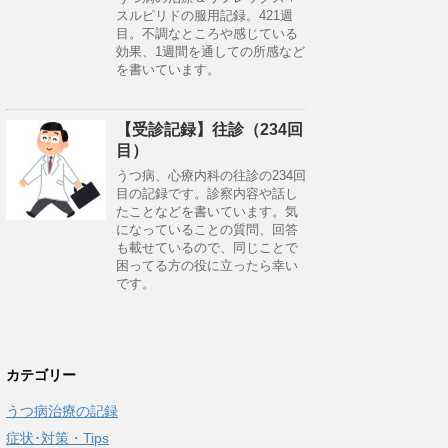
スルピリドの服用記録。421週
目。不調なところや感じている
効果、1週間を通しての所感など
を書いています。
【受診記録】往診（234回
目）
うつ病、心療内科の往診の234回
目の記録です。診察内容や話し
たことなどを書いています。気
になっていることの質問、回答
も載せているので、同じことで
困ってる方の役に立ったら幸い
です。
カテゴリー
うつ病治療の記録
症状･対策・Tips