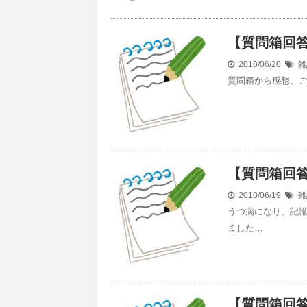
【質問箱回
2018/06/20
雑
質問箱から感想、
【質問箱回
2018/06/19
雑
うつ病になり、記
ました…
【質問箱回