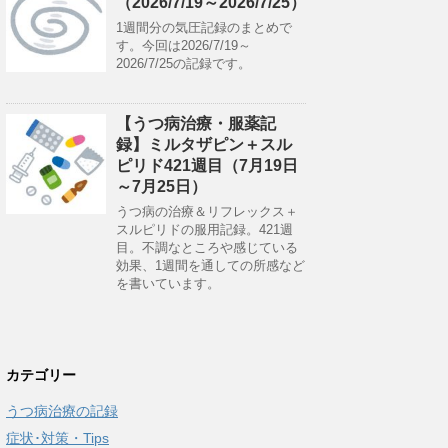
（2026/7/19～2026/7/25）
1週間分の気圧記録のまとめで
す。今回は2026/7/19～
2026/7/25の記録です。
【うつ病治療・服薬記
録】ミルタザピン＋スル
ピリド421週目（7月19日
～7月25日）
うつ病の治療＆リフレックス＋
スルピリドの服用記録。421週
目。不調なところや感じている
効果、1週間を通しての所感など
を書いています。
カテゴリー
うつ病治療の記録
症状･対策・Tips