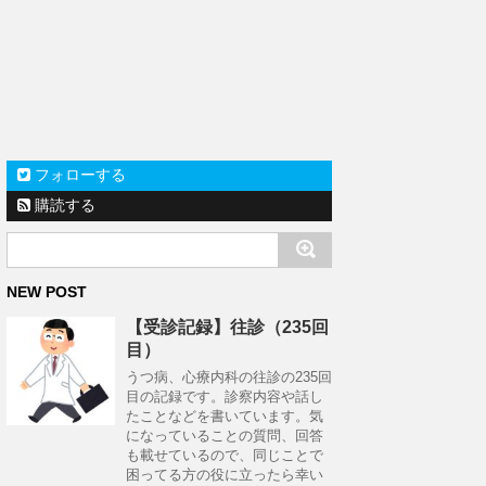
フォローする
購読する
NEW POST
【受診記録】往診（235回
目）
うつ病、心療内科の往診の235回
目の記録です。診察内容や話し
たことなどを書いています。気
になっていることの質問、回答
も載せているので、同じことで
困ってる方の役に立ったら幸い