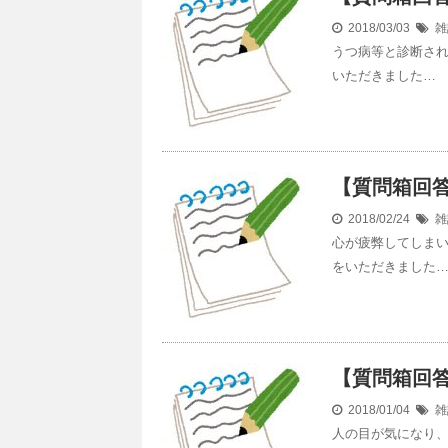
2018/03/03
雑
うつ病等と診断さ
いただきました…
【質問箱回
2018/02/24
雑
心が疲弊してしま
をいただきました
【質問箱回
2018/01/04
雑
人の目が気になり