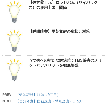
【処方薬Tips】ロラゼパム（ワイパック
ス）の服用上限、間隔
【睡眠障害】早朝覚醒の症状と対策
うつ病への新たな解決策：TMS治療のメリ
ットとデメリットを徹底解説
PREV
【受診記録】往診（9回目）
NEXT
【自分考察】自殺念慮（希死念慮）がない