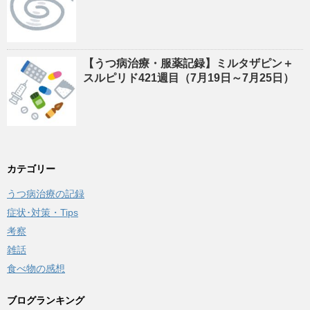
【うつ病治療・服薬記録】ミルタザピン＋
スルピリド421週目（7月19日～7月25日）
カテゴリー
うつ病治療の記録
症状･対策・Tips
考察
雑話
食べ物の感想
ブログランキング