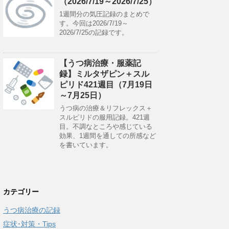
（2026/7/19～2026/7/25）
1週間分の気圧記録のまとめで
す。今回は2026/7/19～
2026/7/25の記録です。
【うつ病治療・服薬記
録】ミルタザピン＋スル
ピリド421週目（7月19日
～7月25日）
うつ病の治療＆リフレックス＋
スルピリドの服用記録。421週
目。不調なところや感じている
効果、1週間を通しての所感など
を書いています。
カテゴリー
うつ病治療の記録
症状･対策・Tips