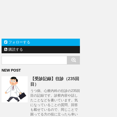
フォローする
購読する
NEW POST
【受診記録】往診（235回
目）
うつ病、心療内科の往診の235回
目の記録です。診察内容や話し
たことなどを書いています。気
になっていることの質問、回答
も載せているので、同じことで
困ってる方の役に立ったら幸い