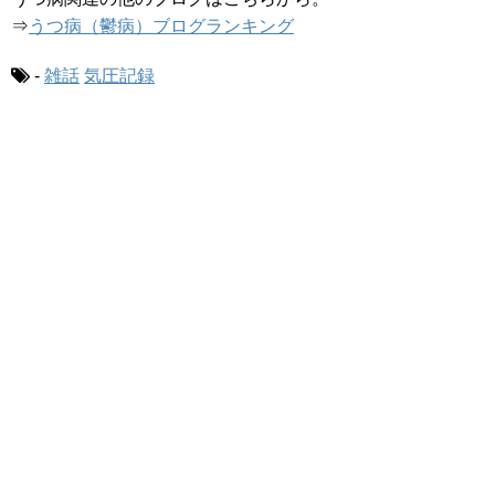
⇒
うつ病（鬱病）ブログランキング
-
雑話
気圧記録