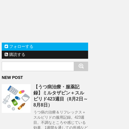
フォローする
購読する
NEW POST
【うつ病治療・服薬記
録】ミルタザピン＋スル
ピリド423週目（8月2日～
8月8日）
うつ病の治療＆リフレックス＋
スルピリドの服用記録。423週
目。不調なところや感じている
効果、1週間を通しての所感など