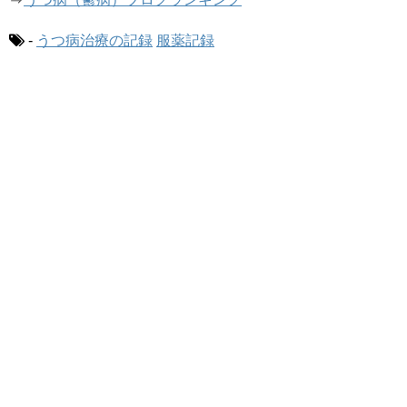
-
うつ病治療の記録
服薬記録