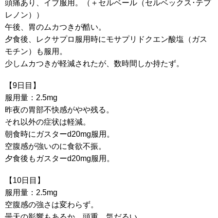
頭痛あり、イブ服用。（＋セルベール（セルベックス･テプ
レノン））
午後、胃のムカつきが酷い。
夕食後、レクサプロ服用時にモサプリドクエン酸塩（ガス
モチン）も服用。
少しムカつきが軽減されたが、数時間しか持たず。
【9日目】
服用量：2.5mg
昨夜の胃部不快感がやや残る。
それ以外の症状は軽減。
朝食時にガスターd20mg服用。
空腹感が強いのに食欲不振。
夕食後もガスターd20mg服用。
【10日目】
服用量：2.5mg
空腹感の強さは変わらず。
曇天の影響もあるか、頭重、気だるい。