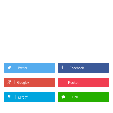
Twitter
Facebook
Google+
Pocket
B!
はてブ
LINE