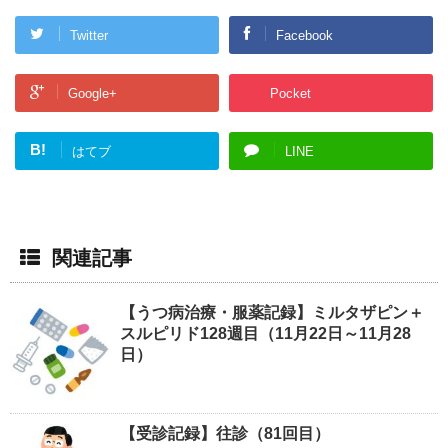
Twitter
Facebook
Google+
Pocket
B!
はてブ
LINE
関連記事
【うつ病治療・服薬記録】ミルタザピン＋
スルピリド128週目（11月22日～11月28
日）
【受診記録】往診（81回目）