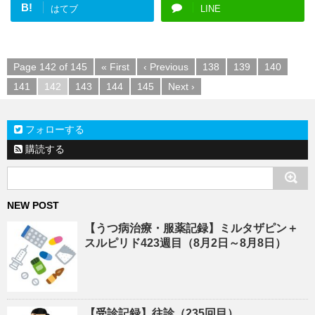
B!
はてブ
LINE
Page 142 of 145
« First
‹ Previous
138
139
140
141
142
143
144
145
Next ›
フォローする
購読する
NEW POST
【うつ病治療・服薬記録】ミルタザピン＋
スルピリド423週目（8月2日～8月8日）
【受診記録】往診（235回目）