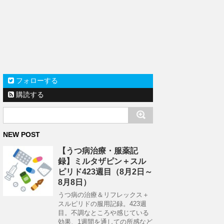
フォローする
購読する
NEW POST
【うつ病治療・服薬記
録】ミルタザピン＋スル
ピリド423週目（8月2日～
8月8日）
うつ病の治療＆リフレックス＋
スルピリドの服用記録。423週
目。不調なところや感じている
効果、1週間を通しての所感など