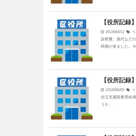
【役所記録】
2019/04/12
う
診察費、薬代など
時期が来ました。
【役所記録】
2018/06/05
う
自立支援医療受給者
うか…