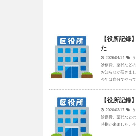
【役所記録
た
2026/04/14
う
診察費、薬代など
お知らせが届きま
今年は自分でやっ
【役所記録】
2020/03/17
う
診察費、薬代など
時期が来ました。