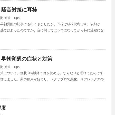
s】騒音対策に耳栓
状･対策・Tips
 早朝覚醒の記事でも出てきましたが、耳栓は結構便利です。以前か
敏感ではあったのですが、音に関してはうつになってから特に過敏にな
】早朝覚醒の症状と対策
状･対策・Tips
策について。症状 3時以降で目が覚める。すんなりと眠れてたのです
が増えました。薬の服用が始まり、レクサプロで悪化、リフレックスの
程度