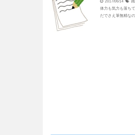
2017/06/14
雑
体力も気力も落ちて
だでさえ筆無精な