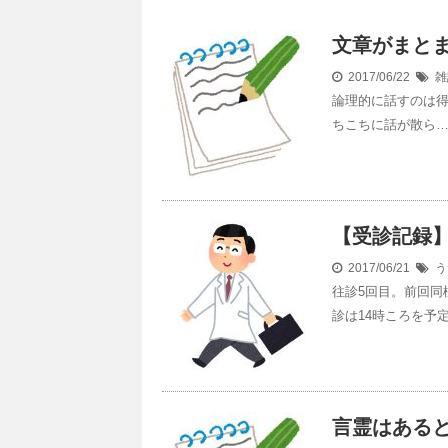
文章がまと
2017/06/22
雑
論理的に話すのは
ちこちに話が散ら
【受診記録】
2017/06/21
う
往診5回目。前回同
診は14時ころを予
言霊はある