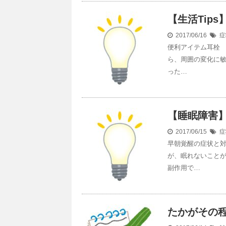
【生活Tip
2017/06/16
症
便利アイテム耳栓
ら、周囲の変化に
った…
【睡眠障害
2017/06/15
症
早朝覚醒の症状と対
が、眠れないこと
副作用で…
たかがその