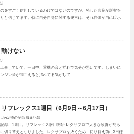
話
ものをすごく信仰しているわけではないのですが、発した言葉が影響を
割りと信じてます。特に自分自身に関する発言は、それ自体が自己暗示
は…
り動けない
話
が工事していて、一日中、重機の音と揺れで気分が悪いです。しまいに
エンジン音が聞こえると揺れてる気がして…
リフレックス1週目（6月9日～6月17日）
つ病治療の記録
服薬記録
記録。1週目。リフレックス服用開始 レクサプロで大きな改善が見ら
に切り替えとなりました。レクサプロを抜くため、切り替え前に3日ほ