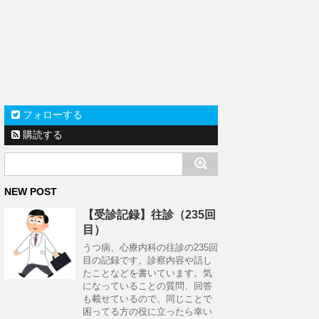
フォローする
購読する
NEW POST
【受診記録】往診（235回
目）
うつ病、心療内科の往診の235回
目の記録です。診察内容や話し
たことなどを書いています。気
になっていることの質問、回答
も載せているので、同じことで
困ってる方の役に立ったら幸い