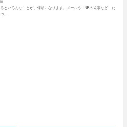
話
るといろんなことが、億劫になります。メールやLINEの返事など、た
ので…