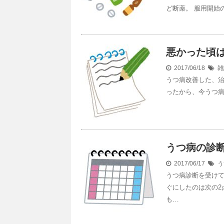
ど断薬。 服用開始
悪かった頃
2017/06/18
雑
うつ病改善した、
ったから、今うつ
うつ病の診
2017/06/17
う
うつ病診断を受け
ぐにしたのは次の2
も…