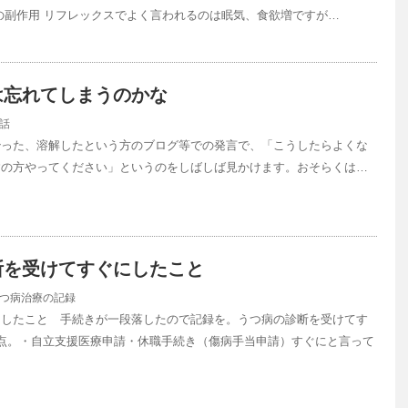
の副作用 リフレックスでよく言われるのは眠気、食欲増ですが…
は忘れてしまうのかな
話
治った、溶解したという方のブログ等での発言で、「こうしたらよくな
病の方やってください」というのをしばしば見かけます。おそらくは…
断を受けてすぐにしたこと
つ病治療の記録
てしたこと 手続きが一段落したので記録を。うつ病の診断を受けてす
点。・自立支援医療申請・休職手続き（傷病手当申請）すぐにと言って