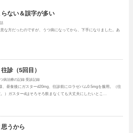
まらない＆誤字が多い
話
得意な方だったのですが、うつ病になってから、下手になりました。あ
…
往診（5回目）
つ病治療の記録
受診記録
様、昼食後にガスターd20mg、往診前にロラゼパム0.5mgを服用。（往
定。）ガスターdはそろそろ飲まなくても大丈夫にしたいとこ…
と思うから