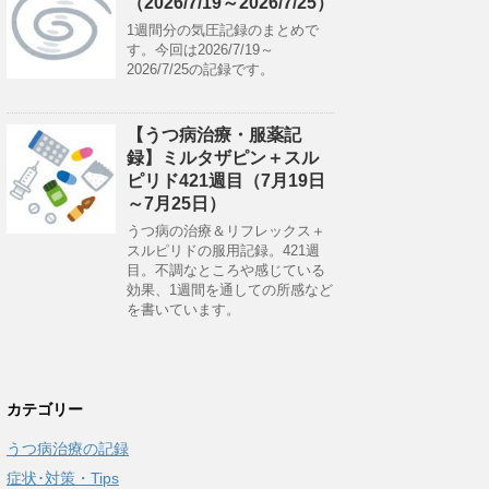
（2026/7/19～2026/7/25）
1週間分の気圧記録のまとめで
す。今回は2026/7/19～
2026/7/25の記録です。
【うつ病治療・服薬記
録】ミルタザピン＋スル
ピリド421週目（7月19日
～7月25日）
うつ病の治療＆リフレックス＋
スルピリドの服用記録。421週
目。不調なところや感じている
効果、1週間を通しての所感など
を書いています。
カテゴリー
うつ病治療の記録
症状･対策・Tips