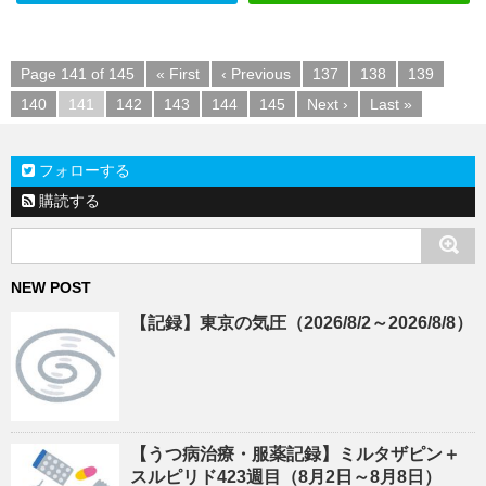
Page 141 of 145
« First
‹ Previous
137
138
139
140
141
142
143
144
145
Next ›
Last »
フォローする
購読する
NEW POST
【記録】東京の気圧（2026/8/2～2026/8/8）
【うつ病治療・服薬記録】ミルタザピン＋
スルピリド423週目（8月2日～8月8日）