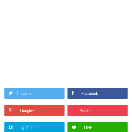
Twitter
Facebook
Google+
Pocket
B!
はてブ
LINE