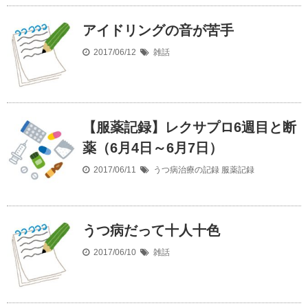
アイドリングの音が苦手
2017/06/12
雑話
【服薬記録】レクサプロ6週目と断
薬（6月4日～6月7日）
2017/06/11
うつ病治療の記録
服薬記録
うつ病だって十人十色
2017/06/10
雑話