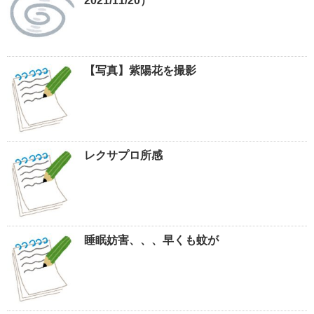
2021/11/20）
【写真】紫陽花を撮影
レクサプロ所感
睡眠妨害、、、早くも蚊が