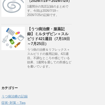
（2026/7/19～2026/7/25）
1週間分の気圧記録のまとめで
す。今回は2026/7/19～
2026/7/25の記録です。
【うつ病治療・服薬記
録】ミルタザピン＋スル
ピリド421週目（7月19日
～7月25日）
うつ病の治療＆リフレックス＋
スルピリドの服用記録。421週
目。不調なところや感じている
効果、1週間を通しての所感など
を書いています。
カテゴリー
うつ病治療の記録
症状･対策・Tips