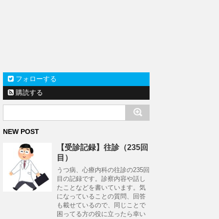
フォローする
購読する
NEW POST
【受診記録】往診（235回
目）
うつ病、心療内科の往診の235回
目の記録です。診察内容や話し
たことなどを書いています。気
になっていることの質問、回答
も載せているので、同じことで
困ってる方の役に立ったら幸い