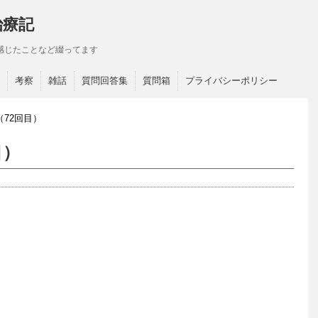
治療記
感じたことなど綴ってます
考察
雑話
質問回答集
質問箱
プライバシーポリシー
72回目）
目）